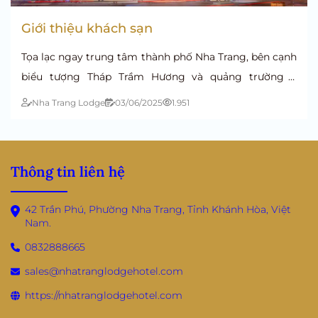
Giới thiệu khách sạn
Tọa lạc ngay trung tâm thành phố Nha Trang, bên cạnh
biểu tượng Tháp Trầm Hương và quảng trường 2
Tháng 4 sôi động, Nha Trang Lodge Hotel là điểm dừng
Nha Trang Lodge
03/06/2025
1.951
chân không thể thiếu trong hành trình khám phá vẻ
đẹp ngọt ngào của thành phố biển.
Thông tin liên hệ
42 Trần Phú, Phường Nha Trang, Tỉnh Khánh Hòa, Việt
Nam.
0832888665
sales@nhatranglodgehotel.com
https://nhatranglodgehotel.com